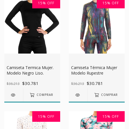
15
%
OFF
15
%
OFF
Camiseta Termica Mujer.
Camiseta Térmica Mujer
Modelo Negro Liso.
Modelo Rupestre
$30.781
$30.781
$36.213
$36.213
COMPRAR
COMPRAR
15
%
OFF
15
%
OFF