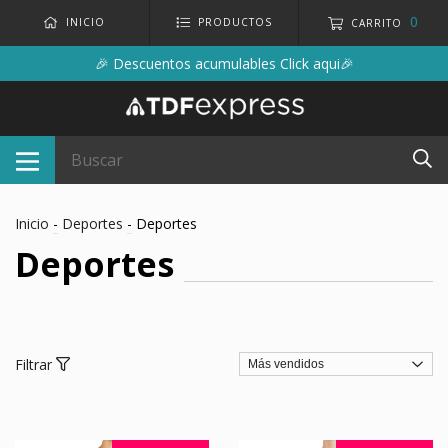
0
INICIO
PRODUCTOS
CARRITO
🎉 Descuentos acumulables Click aqui🎉
Inicio
-
Deportes
-
Deportes
Deportes
Filtrar