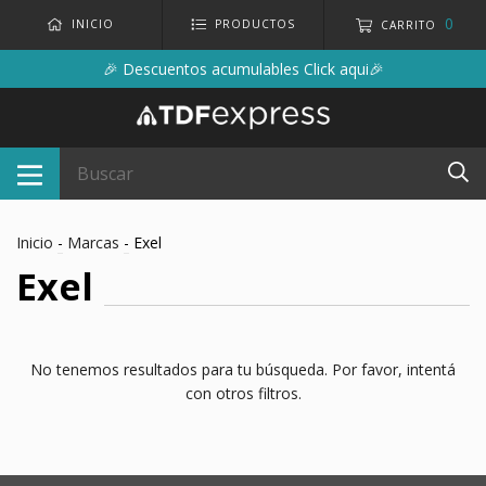
0
INICIO
PRODUCTOS
CARRITO
🎉 Descuentos acumulables Click aqui🎉
Inicio
-
Marcas
-
Exel
Exel
No tenemos resultados para tu búsqueda. Por favor, intentá
con otros filtros.