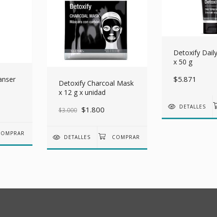
Detoxify Dail
x 50 g
$5.871
anser
Detoxify Charcoal Mask
x 12 g x unidad
DETALLES
$1.800
$3.000
DETALLES