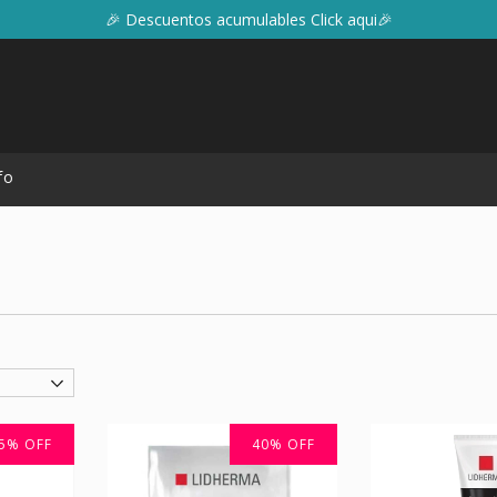
🎉 Descuentos acumulables Click aqui🎉
fo
5
%
OFF
40
%
OFF