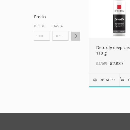
Precio
DESDE
HASTA
Detoxify deep cle
110 g
$2.837
$4.365
DETALLES