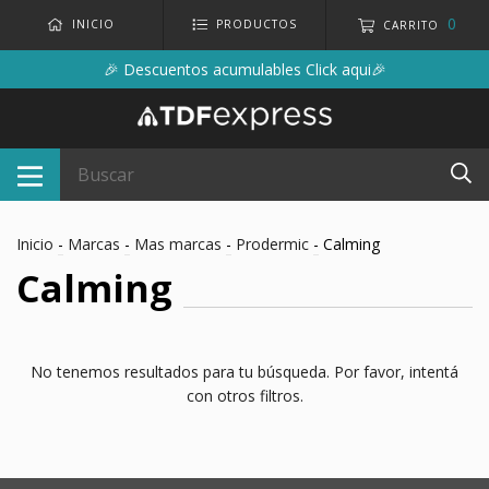
0
INICIO
PRODUCTOS
CARRITO
🎉 Descuentos acumulables Click aqui🎉
Inicio
-
Marcas
-
Mas marcas
-
Prodermic
-
Calming
Calming
No tenemos resultados para tu búsqueda. Por favor, intentá
con otros filtros.