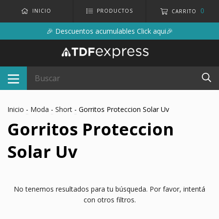
0
INICIO
PRODUCTOS
CARRITO
🎉 Descuentos acumulables Click aqui🎉
Inicio
-
Moda
-
Short
-
Gorritos Proteccion Solar Uv
Gorritos Proteccion
Solar Uv
No tenemos resultados para tu búsqueda. Por favor, intentá
con otros filtros.