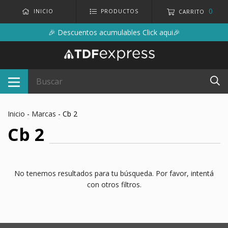
0
INICIO
PRODUCTOS
CARRITO
🎉 Descuentos acumulables Click aqui🎉
Inicio
-
Marcas
-
Cb 2
Cb 2
No tenemos resultados para tu búsqueda. Por favor, intentá
con otros filtros.