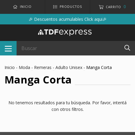
0
INICIO
PRODUCTOS
CARRITO
🎉 Descuentos acumulables Click aqui🎉
Inicio
-
Moda
-
Remeras
-
Adulto Unisex
-
Manga Corta
Manga Corta
No tenemos resultados para tu búsqueda. Por favor, intentá
con otros filtros.