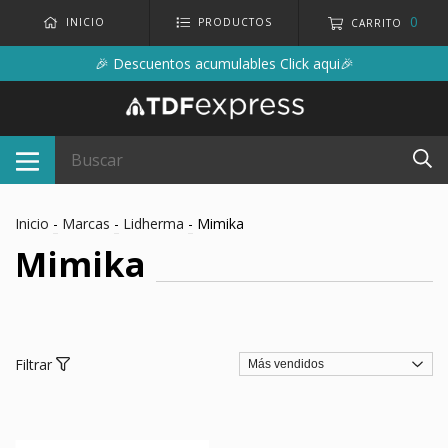
0
INICIO
PRODUCTOS
CARRITO
🎉 Descuentos acumulables Click aqui🎉
Inicio
-
Marcas
-
Lidherma
-
Mimika
Mimika
Filtrar