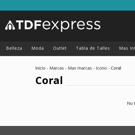
Belleza
Moda
Outlet
Tabla de Talles
Mas In
Inicio
-
Marcas
-
Mas marcas
-
Icono
-
Coral
Coral
No t