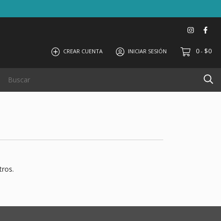
0
$0
CREAR CUENTA
INICIAR SESIÓN
-
tros.