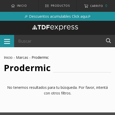
0
INICIO
PRODUCTOS
CARRITO
🎉 Descuentos acumulables Click aqui🎉
Inicio
-
Marcas
-
Prodermic
Prodermic
No tenemos resultados para tu búsqueda. Por favor, intentá
con otros filtros.