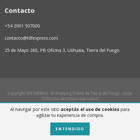
Contacto
+54 2901 507000
contacto@tdfexpress.com
25 de Mayo 260, PB Oficina 3, Ushuaia, Tierra del Fuego
Copyright TDF EXPRESS - El Shopping Online de Tierra del Fuego - 2026.
Todos los derechos reservados.
Defensa de las y los consumidores. Para reclamos
ingresá acá.
Al navegar por este sitio
aceptás el uso de cookies
para
agilizar tu experiencia de compra.
Botón de arrepentimiento
ENTENDIDO