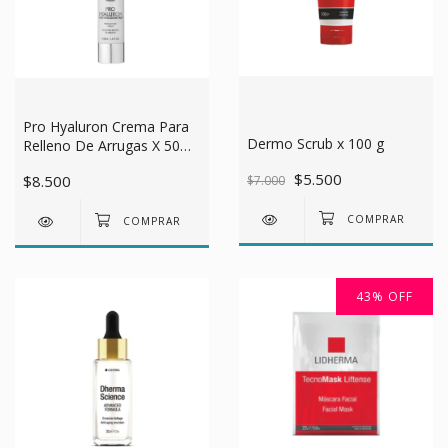
Pro Hyaluron Crema Para
Dermo Scrub x 100 g
Relleno De Arrugas X 50
Ml.
$5.500
$8.500
$7.000
43
%
OFF