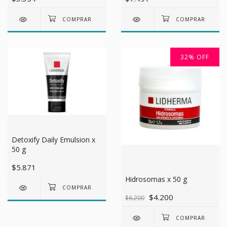
32
%
OFF
Detoxify Daily Emulsion x
50 g
$5.871
Hidrosomas x 50 g
$4.200
$6.200