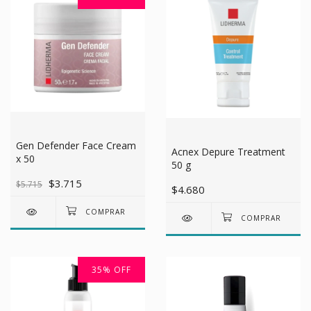
Gen Defender Face Cream
Acnex Depure Treatment
x 50
50 g
$3.715
$5.715
$4.680
35
%
OFF