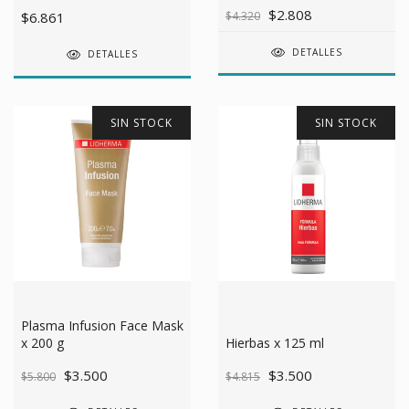
$2.808
$6.861
$4.320
DETALLES
DETALLES
SIN STOCK
SIN STOCK
Plasma Infusion Face Mask
x 200 g
Hierbas x 125 ml
$3.500
$3.500
$5.800
$4.815