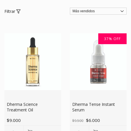
Filtrar
37
%
OFF
Dherma Science
Dherma Tense Instant
Treatment Oil
Serum
$9.000
$6.000
$9.500