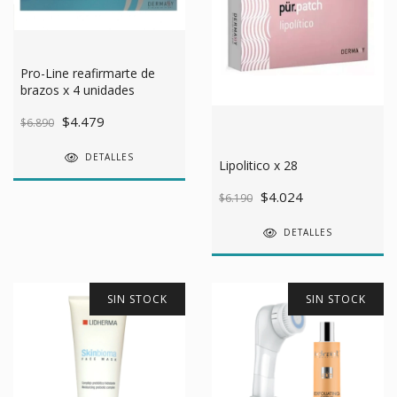
Pro-Line reafirmarte de
brazos x 4 unidades
$4.479
$6.890
DETALLES
Lipolitico x 28
$4.024
$6.190
DETALLES
SIN STOCK
SIN STOCK