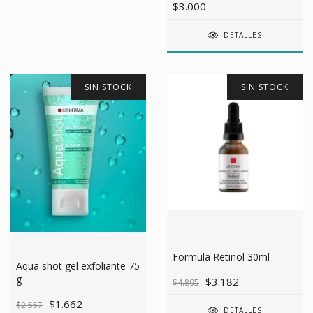
$3.000
DETALLES
SIN STOCK
SIN STOCK
Formula Retinol 30ml
Aqua shot gel exfoliante 75
g
$3.182
$4.895
$1.662
$2.557
DETALLES