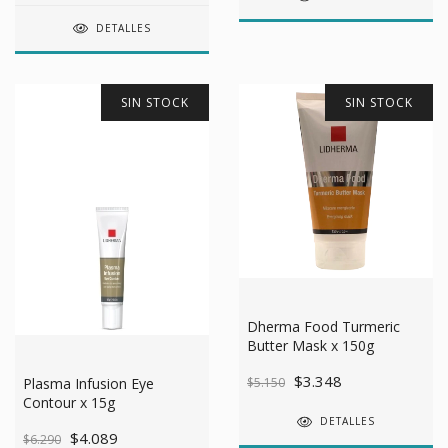
DETALLES
SIN STOCK
SIN STOCK
Dherma Food Turmeric
Butter Mask x 150g
$3.348
Plasma Infusion Eye
$5.150
Contour x 15g
DETALLES
$4.089
$6.290