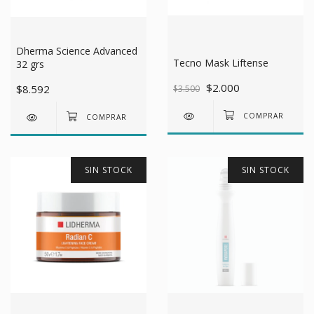
Dherma Science Advanced
Tecno Mask Liftense
32 grs
$2.000
$8.592
$3.500
SIN STOCK
SIN STOCK