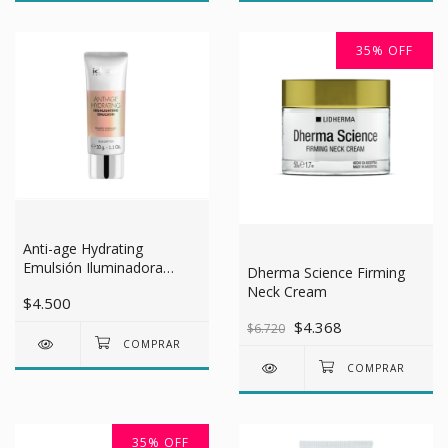
35
%
OFF
Anti-age Hydrating
Emulsión Iluminadora
Dherma Science Firming
Facial Idraet 30 Gr
Neck Cream
$4.500
$4.368
$6.720
35
%
OFF