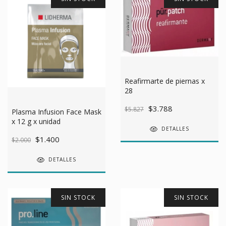
Reafirmarte de piernas x
28
$3.788
$5.827
Plasma Infusion Face Mask
x 12 g x unidad
DETALLES
$1.400
$2.000
DETALLES
SIN STOCK
SIN STOCK