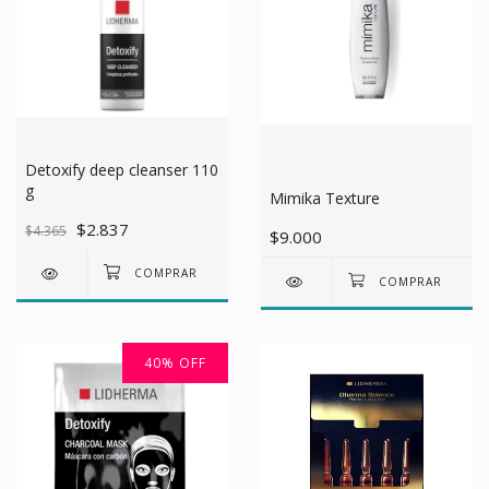
Detoxify deep cleanser 110
g
Mimika Texture
$2.837
$4.365
$9.000
40
%
OFF