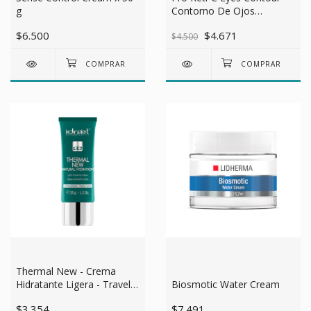
Contorno De Ojos
g
Reparador 15gr
$4.671
$6.500
$4.500
Thermal New - Crema
Hidratante Ligera - Travel
Biosmotic Water Cream
Edition - 35gr
$3.354
$7.491