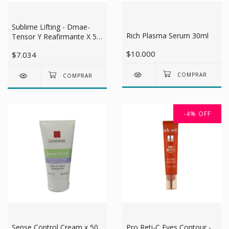
Sublime Lifting - Dmae-
Rich Plasma Serum 30ml
Tensor Y Reafirmante X 50
Grs
$10.000
$7.034
-4
%
OFF
Pro Reti-C Eyes Contour -
Sense Control Cream x 50