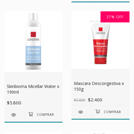
37
%
OFF
Mascara Descongestiva x
Skinbioma Micellar Water x
150g
190ml
$2.400
$3.800
$5.800