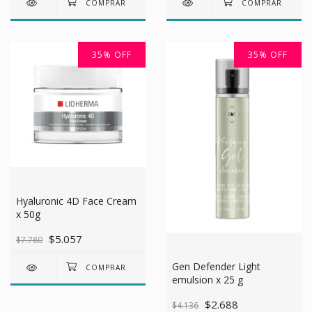
35
%
OFF
35
%
OFF
Hyaluronic 4D Face Cream
x 50g
$5.057
$7.780
Gen Defender Light
emulsion x 25 g
$2.688
$4.136