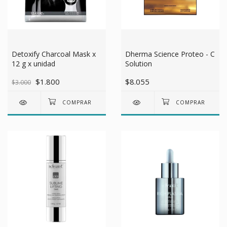
Detoxify Charcoal Mask x
Dherma Science Proteo - C
12 g x unidad
Solution
$1.800
$8.055
$3.000