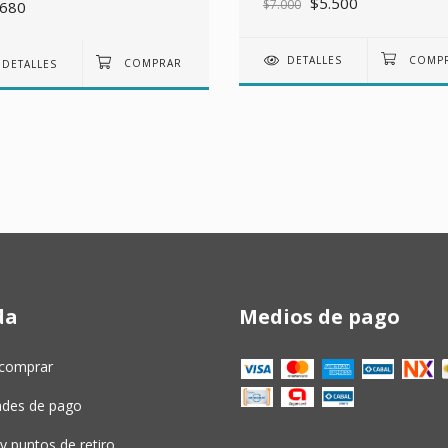
$5.500
$7.000
.680
DETALLES
DETALLES
da
Medios de pago
comprar
dades de pago
y puntos de retiro