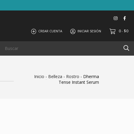
0
$0
CREAR CUENTA
INICIAR SESIÓN
-
Inicio
-
Belleza
-
Rostro
-
Dherma
Tense Instant Serum