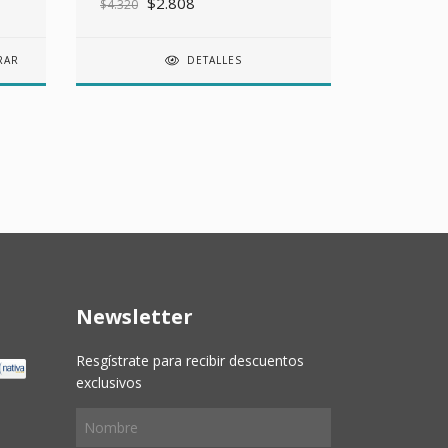
$2.808
$6.861
$4.320
DETALLES
Newsletter
Resgístrate para recibir descuentos
exclusivos