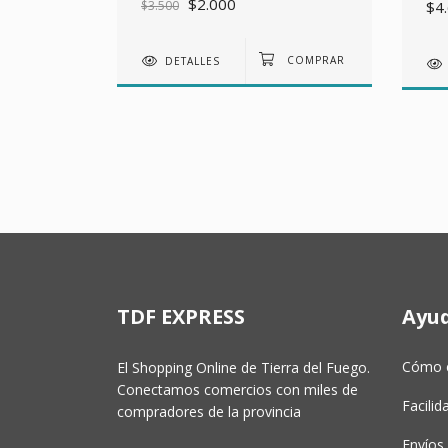
$2.000
$3.500
$4
DETALLES
TDF EXPRESS
Ayu
Cómo 
El Shopping Online de Tierra del Fuego.
Conectamos comercios con miles de
Facili
compradores de la provincia
Envíos 