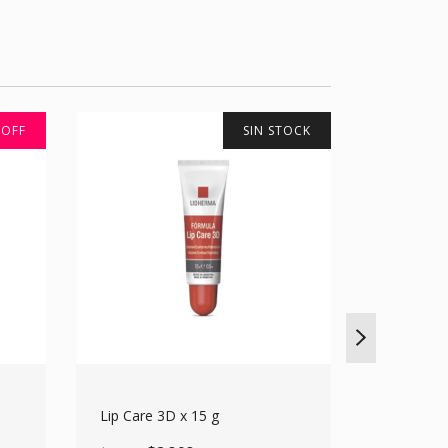
%
OFF
SIN STOCK
Lip Care 3D x 15 g
Hydrapor