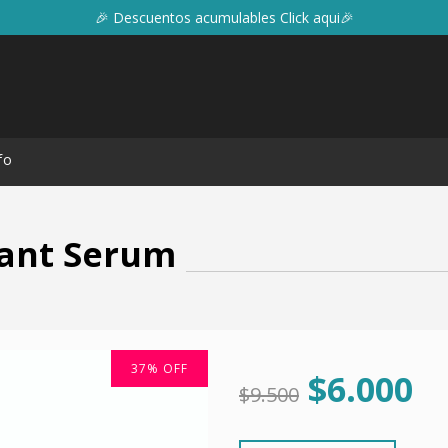
🎉 Descuentos acumulables Click aqui🎉
fo
tant Serum
37
%
OFF
$6.000
$9.500