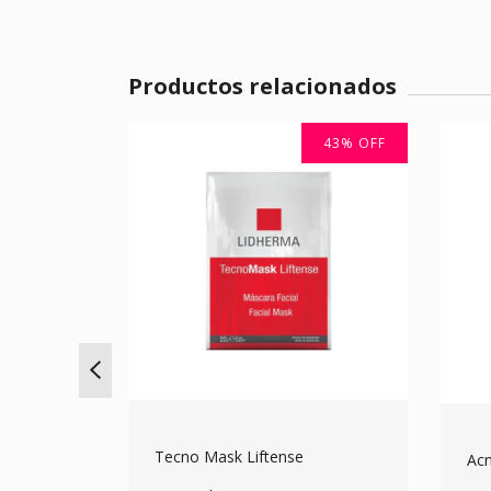
Productos relacionados
SIN STOCK
43
%
OFF
 Mask x
Tecno Mask Liftense
Acn