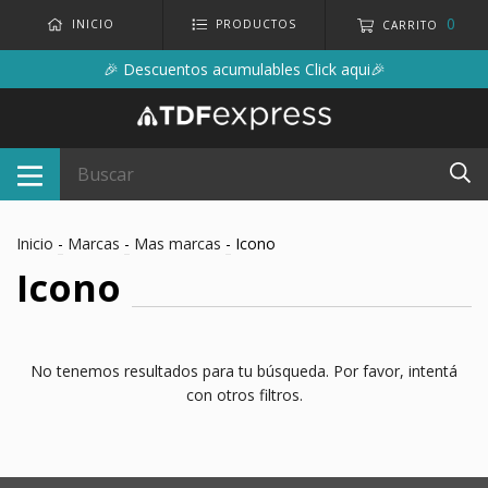
0
INICIO
PRODUCTOS
CARRITO
🎉 Descuentos acumulables Click aqui🎉
Inicio
-
Marcas
-
Mas marcas
-
Icono
Icono
No tenemos resultados para tu búsqueda. Por favor, intentá
con otros filtros.