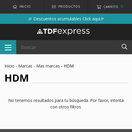
0
INICIO
PRODUCTOS
CARRITO
🎉 Descuentos acumulables Click aqui🎉
Inicio
-
Marcas
-
Mas marcas
-
HDM
HDM
No tenemos resultados para tu búsqueda. Por favor, intentá
con otros filtros.