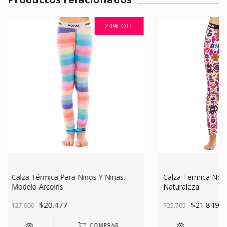
24
%
OFF
Calza Térmica Para Niños Y Niñas.
Calza Termica Nopa
Modelo Arcoiris
Naturaleza
$20.477
$21.849
$27.000
$25.705
COMPRAR