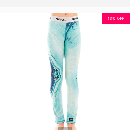
13
%
OFF