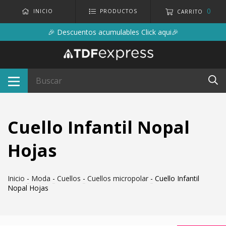
0
INICIO
PRODUCTOS
CARRITO
🎉 Descuentos acumulables Click aqui🎉
Cuello Infantil Nopal
Hojas
Inicio
-
Moda
-
Cuellos
-
Cuellos micropolar
-
Cuello Infantil
Nopal Hojas