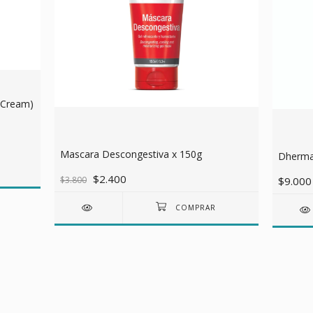
t Cream)
Mascara Descongestiva x 150g
Dherma 
$2.400
$3.800
$9.000