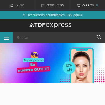
0
INICIO
PRODUCTOS
CARRITO
🎉 Descuentos acumulables Click aqui🎉