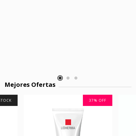
Mejores Ofertas
 STOCK
37
%
OFF